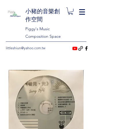
小豬的音樂創
作空間
Piggy's Music
Composition Space
littleshiun@yahoo.com.tw