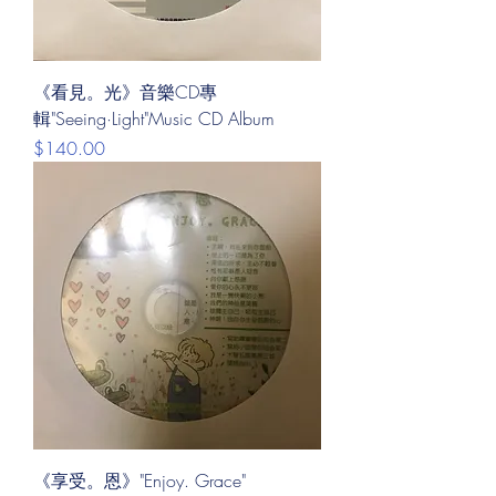
《看見。光》音樂CD專
輯"Seeing·Light"Music CD Album
價格
$140.00
《享受。恩》"Enjoy. Grace"