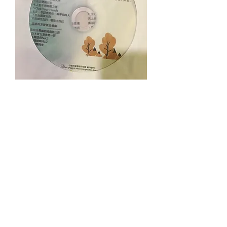
《學。走下去》"Learning and Going"
價格
$140.00
聯絡地址：326026中華民國台灣桃園市楊